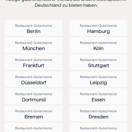
Deutschland zu bieten haben.
Berlin
Hamburg
München
Frankfurt
Restaurant-Gutscheine
Restaurant-Gutscheine
Köln
Berlin
Hamburg
Düsseldorf
Stuttgart
Essen
Restaurant-Gutscheine
Restaurant-Gutscheine
München
Köln
-------
Für alle Geschenk-Gutscheine gilt:
Geschmackvoll und maximal flexibel!
Restaurant-Gutscheine
Restaurant-Gutscheine
Einlösbar für alle 10.000 Partner und 3 Jahre gültig
Frankfurt
Stuttgart
Das ideale Geschenk für alle Anlässe
Restaurant-Gutscheine
Restaurant-Gutscheine
Düsseldorf
Leipzig
Restaurant-Gutscheine
Restaurant-Gutscheine
Dortmund
Essen
Restaurant-Gutscheine
Restaurant-Gutscheine
Bremen
Dresden
Restaurant-Gutscheine
Restaurant-Gutscheine