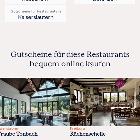
Gutscheine für Restaurants in
Kaiserslautern
Gutscheine für diese Restaurants
bequem online kaufen
aiersbronn
Freiburg
Traube Tonbach
Küchenschelle