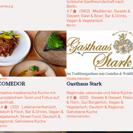
türkische Gastfreundschaft nach
amburg
Berlin.
4.7
(1962)
Mediterran, Sweets &
Dessert, Salat & Bowl, Bar & Drinks,
Vegan & Vegetarisch
Berlin
erlin
Wolkertshofen
COMEDOR
Gasthaus Stark
reative mexikanische Küche mit
Regionale, saisonale und feine Küche
uropäischem Twist und Fokus auf
4.8
(420)
Sweets & Dessert, Fleis
achhalt...
& Fisch, Gut Bürgerlich, Vegan &
.4
(332)
Lateinamerikanisch,
Vegetarisch, Deutsch & Regional,
leisch & Fisch, Bar & Drinks, Vegan &
Gehobene Küche
egetarisch, Street Food, Deutsch &
Wolkertshofen
egional, Gehobene Küche
erlin