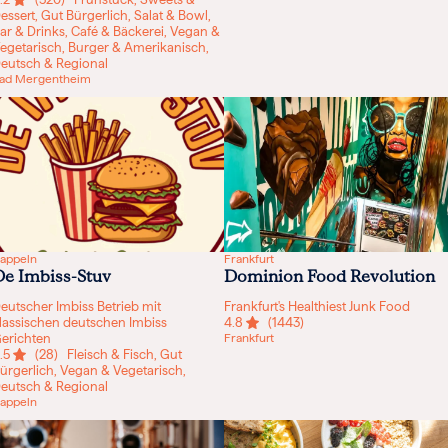
essert, Gut Bürgerlich, Salat & Bowl,
ar & Drinks, Café & Bäckerei, Vegan &
egetarisch, Burger & Amerikanisch,
eutsch & Regional
ad Mergentheim
appeln
Frankfurt
De Imbiss-Stuv
Dominion Food Revolution
eutscher Imbiss Betrieb mit
Frankfurt's Healthiest Junk Food
lassischen deutschen Imbiss
4.8
(1443)
erichten
Frankfurt
.5
(28)
Fleisch & Fisch, Gut
ürgerlich, Vegan & Vegetarisch,
eutsch & Regional
appeln